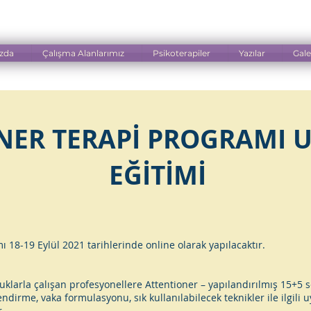
zda
Çalışma Alanlarımız
Psikoterapiler
Yazılar
Gale
NER TERAPİ PROGRAMI U
EĞİTİMİ
8-19 Eylül 2021 tarihlerinde online olarak yapılacaktır.
larla çalışan profesyonellere Attentioner – yapılandırılmış 15+5 se
irme, vaka formulasyonu, sık kullanılabilecek teknikler ile ilgili 
.