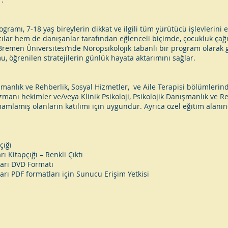
ramı, 7-18 yaş bireylerin dikkat ve ilgili tüm yürütücü işlevlerini et
ılar hem de danışanlar tarafından eğlenceli biçimde, çocukluk çağ
emen Üniversitesi’nde Nöropsikolojik tabanlı bir program olarak gel
 öğrenilen stratejilerin günlük hayata aktarımını sağlar.
nışmanlık ve Rehberlik, Sosyal Hizmetler, ve Aile Terapisi bölümlerin
uzmanı hekimler ve/veya Klinik Psikoloji, Psikolojik Danışmanlık ve Re
mamlamış olanların katılımı için uygundur. Ayrıca özel eğitim alanın
çığı
ı Kitapçığı – Renkli Çıktı
arı DVD Formatı
ı PDF formatları için Sunucu Erişim Yetkisi