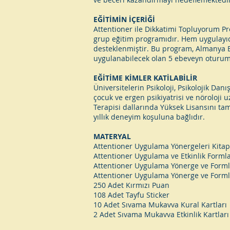
EĞİTİMİN İÇERİĞİ
Attentioner ile Dikkatimi Topluyorum Prog
grup eğitim programıdır. Hem uygulayıc
desteklenmiştir. Bu program, Almanya Br
uygulanabilecek olan 5 ebeveyn oturumu,
EĞİTİME KİMLER KATİLABİLİR
Üniversitelerin Psikoloji, Psikolojik Da
çocuk ve ergen psikiyatrisi ve nöroloji 
Terapisi dallarında Yüksek Lisansını ta
yıllık deneyim koşuluna bağlıdır.
MATERYAL
Attentioner Uygulama Yönergeleri Kitap
Attentioner Uygulama ve Etkinlik Formlar
Attentioner Uygulama Yönerge ve Forml
Attentioner Uygulama Yönerge ve Formlar
250 Adet Kırmızı Puan
108 Adet Tayfu Sticker
10 Adet Sıvama Mukavva Kural Kartları
2 Adet Sıvama Mukavva Etkinlik Kartları