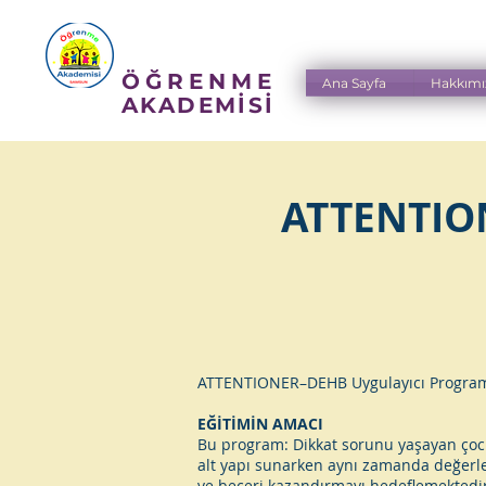
ÖĞRENME
Ana Sayfa
Hakkımı
AKADEMİSİ
ATTENTIO
ATTENTIONER–DEHB Uygulayıcı Programı 1
EĞİTİMİN AMACI
Bu program: Dikkat sorunu yaşayan çocuk
alt yapı sunarken aynı zamanda değerlend
ve beceri kazandırmayı hedeflemektedir