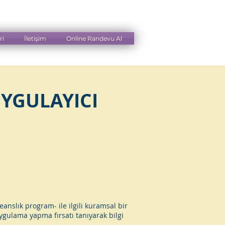
0 362 431 35
36
ri
İletişim
Online Randevu Al
YGULAYICI
anslık program- ile ilgili kuramsal bir
uygulama yapma fırsatı tanıyarak bilgi