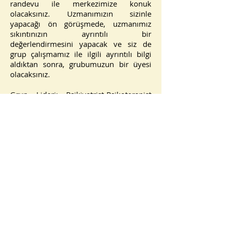
randevu ile merkezimize konuk
olacaksınız. Uzmanımızın sizinle
yapacağı ön görüşmede, uzmanımız
sıkıntınızın ayrıntılı bir
değerlendirmesini yapacak ve siz de
grup çalışmamız ile ilgili ayrıntılı bilgi
aldıktan sonra, grubumuzun bir üyesi
olacaksınız.
Grup Lideri: Psikiyatrist-Psikoterapist
Gülay OĞUZ
Program: Toplam 10 Oturum
Tarih: İlk oturum 1 Ağustos 2019
Saat: 19:00-20:30
NOT: Grup 12 kişi ile sınırlıdır.
Yer: ÖĞRENME AKADEMİSİ Kale Mah. 19
Mayıs Bul. No:31 Kat:8/15
İlkadım/SAMSUN